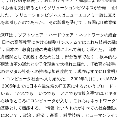
なく
，
IT技術を駆使し
，
独自のアイデア
・
知恵による付加価値
よりお金を受け取るというソリューションビジネスが台頭
，
企
戦した
。
ソリューションビジネスはニューエコノミー論に支え
況を牽引したのであった
。
その影響を受けて
，
各国はIT教育
来ITは
，
ソフトウェア
・
ハードウェア
・
ネットワークの総合
，
日本の高等教育における縦割りシステムではこれら技術の融
ず
，
日本のIT教育は他の先進諸国に比べて著しく遅れた
。
日本
教育機関として変貌するためには
，
部分改革でなく
，
抜本的な
が構造改革の遅れと少子化現象で大揺れに揺れ
，
IT教育が後
代のデジタル社会への推移は加速度的で
，
現在はすでにIT黎明
ス
・
コンピュータ社会へ入り始めた
。
2001年1月に
，
e-JA
，
2005年までに日本を最先端のIT国家にするというブロード
ている
。
”だれでも
，
いつでも
，
どこでも情報入手“のユビキ
あらゆるところにコンピュータが入り
，
これらはネットワーク
的基盤として機能する
。
”情報“というものがすべての社会活動
口において
，
政治
，
経済
，
産業
，
科学技術
，
ヒューマンライ