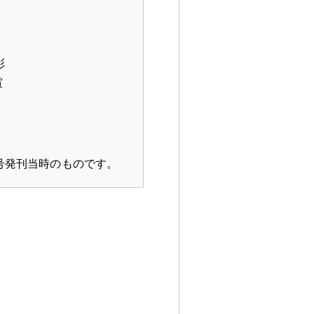
彰
賞
3号発刊当時のものです
。