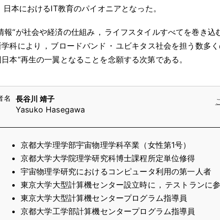
，
日本におけるIT教育のパイオニアとなった
。
”情報“が社会や経済の仕組み
，
ライフスタイルすべてを巻き込む
新学科により
，
ブロードバンド
・
ユビキタス社会を担う数多く
国日本“再生の一翼となることを念願する次第である
。
長谷川 靖子
Yasuko Hasegawa
京都大学理学部宇宙物理学科卒業（女性第1号）
京都大学大学院理学研究科博士課程所定単位修得
宇宙物理学研究におけるコンピュータ利用の第一人者
東京大学大型計算機センター設立時に
，
テストランに
東京大学大型計算機センタープログラム指導員
京都大学工学部計算機センタープログラム指導員