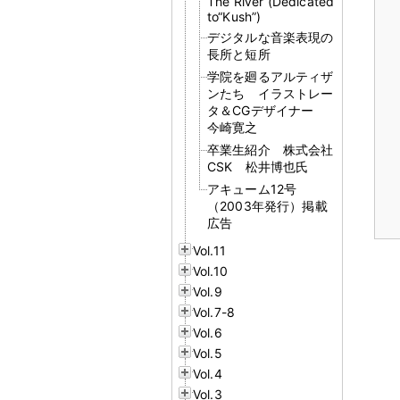
The River (Dedicated
to“Kush”)
デジタルな音楽表現の
長所と短所
学院を廻るアルティザ
ンたち イラストレー
タ＆CGデザイナー
今崎寛之
卒業生紹介 株式会社
CSK 松井博也氏
アキューム12号
（2003年発行）掲載
広告
Vol.11
Vol.10
Vol.9
Vol.7-8
Vol.6
Vol.5
Vol.4
Vol.3