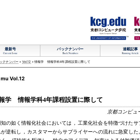
TM
最新号
バックナンバー
連載記事
Current Issue
Back Numbers
Running Article
ックナンバー
»
Vol.12
» 情報学 情報学科4年課程設置に際して
mu Vol.12
報学 情報学科4年課程設置に際して
京都コンピュ
周知の如く情報化社会においては
，
工業化社会を特徴づけたサ
れが逆転し
，
カスタマーからサプライヤーへの流れに急変した