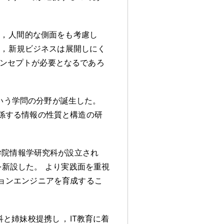
，
人間的な側面をも考慮し
，
新規ビジネスは展開しにく
ンセプトが必要となるであろ
いう学問の分野が誕生した
。
係する情報の性質と構造の研
学院情報学研究科が設立され
を新設した
。
より実践面を重視
ョンエンジニアを育成するこ
科と姉妹校提携し
，
IT教育に着