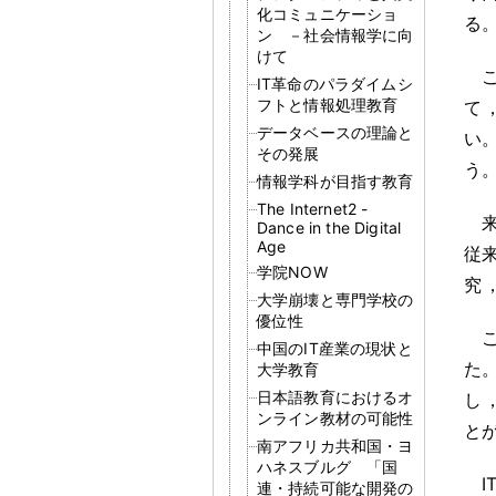
化コミュニケーショ
る
ン －社会情報学に向
けて
IT革命のパラダイムシ
フトと情報処理教育
て
データベースの理論と
い
その発展
う
情報学科が目指す教育
The Internet2 -
Dance in the Digital
Age
従
学院NOW
究
大学崩壊と専門学校の
優位性
中国のIT産業の現状と
た
大学教育
日本語教育におけるオ
し
ンライン教材の可能性
と
南アフリカ共和国・ヨ
ハネスブルグ 「国
I
連・持続可能な開発の