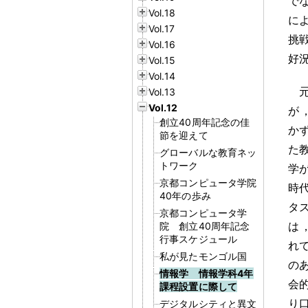
で
Vol.18
に
Vol.17
挑
Vol.16
好
Vol.15
Vol.14
元
Vol.13
Vol.12
が
創立40周年記念の佳
か
節を迎えて
た
グローバルな教育ネッ
トワーク
学
京都コンピュータ学院
時
40年の歩み
タ
京都コンピュータ学
は
院 創立40周年記念
行事スケジュール
れ
私が見たモンゴル国
の
情報学 情報学科4年
会
課程設置に際して
り
デジタルシティと異文