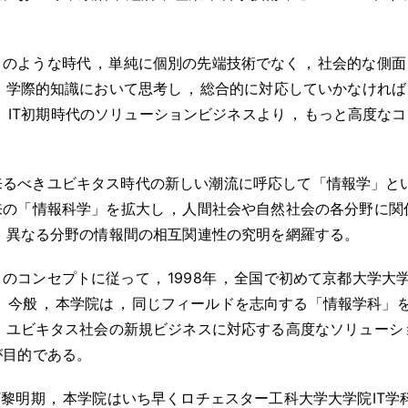
。
このような時代
，
単純に個別の先端技術でなく
，
社会的な側面
，
学際的知識において思考し
，
総合的に対応していかなければ
。
IT初期時代のソリューションビジネスより
，
もっと高度なコ
。
来るべきユビキタス時代の新しい潮流に呼応して「情報学」と
来の「情報科学」を拡大し
，
人間社会や自然社会の各分野に関
，
異なる分野の情報間の相互関連性の究明を網羅する
。
このコンセプトに従って
，
1998年
，
全国で初めて京都大学大
。
今般
，
本学院は
，
同じフィールドを志向する「情報学科」
，
ユビキタス社会の新規ビジネスに対応する高度なソリューシ
が目的である
。
T黎明期
，
本学院はいち早くロチェスター工科大学大学院IT学