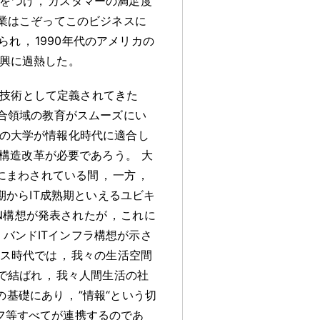
をつけ
，
カスタマーの満足度
業はこぞってこのビジネスに
られ
，
1990年代のアメリカの
振興に過熱した
。
技術として定義されてきた
合領域の教育がスムーズにい
の大学が情報化時代に適合し
構造改革が必要であろう
。
大
手にまわされている間
，
一方
，
期からIT成熟期といえるユビキ
PAN構想が発表されたが
，
これに
・
バンドITインフラ構想が示さ
タス時代では
，
我々の生活空間
で結ばれ
，
我々人間生活の社
の基礎にあり
，
”情報“という切
フ等すべてが連携するのであ