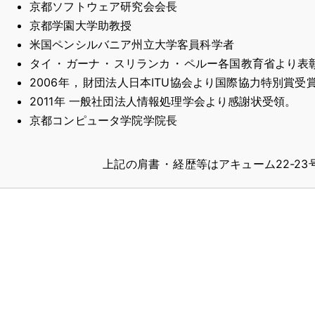
京都ソフトウェア研究会会長
京都学園大学助教授
米国ペンシルバニア州立大学客員科学者
タイ
・
ガーナ
・
スリランカ
・
ペルー各国教育省より表
2006年
，
財団法人日本ITU協会より国際協力特別賞受
2011年 一般社団法人情報処理学会より感謝状受領
。
京都コンピュータ学院学院長
上記の肩書
・
経歴等はアキューム22-2