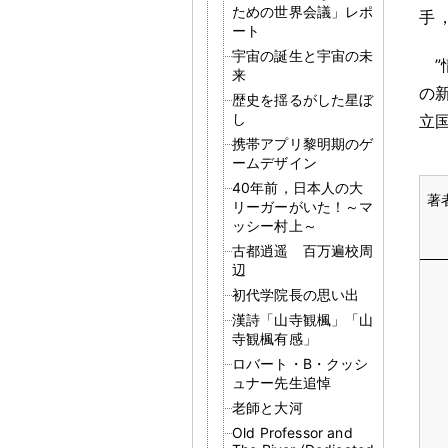
ための世界会議」レポ
手
ート
宇宙の誕生と宇宙の未
来
の
歴史を揺るがした星ぼ
し
立
携帯アプリ黎明期のゲ
ームデザイン
40年前，日本人の大
リーガーがいた！～マ
ッシー村上～
古都逍遥 百万遍校周
辺
初代学院長の思い出
漢詩「山寺観楓」「山
寺観楓有感」
ロバート・B・クッシ
ュナー先生追悼
老師と大河
Old Professor and