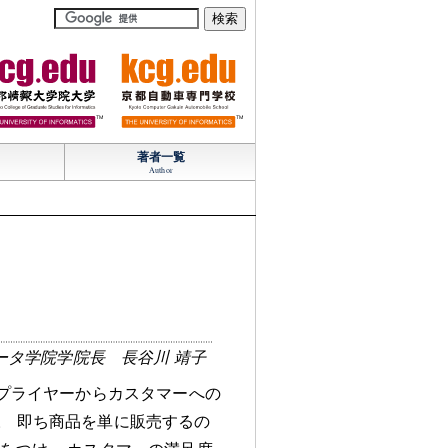
TM
TM
著者一覧
Author
ータ学院学院長 長谷川 靖子
プライヤーからカスタマーへの
。
即ち商品を単に販売するの