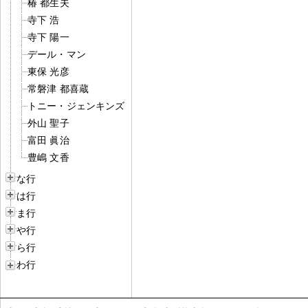
椿 都生夫
寺下 浩
寺下 陽一
デール・マン
東保 光彦
常磐津 都喜蔵
トニー・ジェンキンズ
外山 聖子
富田 眞治
豊嶋 文香
な行
は行
ま行
や行
ら行
わ行