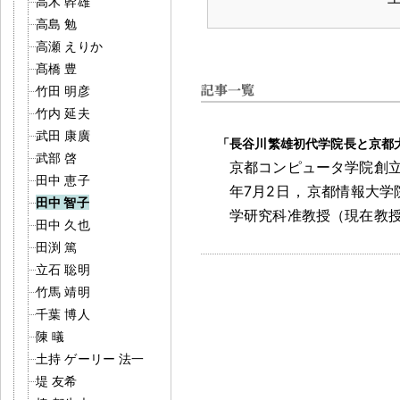
高木 幹雄
高島 勉
高瀬 えりか
髙橋 豊
竹田 明彦
竹内 延夫
武田 康廣
「長谷川繁雄初代学院長と京都
武部 啓
京都コンピュータ学院創立
田中 恵子
年7月2日
，
京都情報大学
田中 智子
学研究科准教授（現在教
田中 久也
田渕 篤
立石 聡明
竹馬 靖明
千葉 博人
陳 㬢
土持 ゲーリー 法一
堤 友希