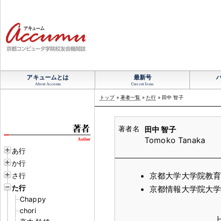
アキュームとは
最新号
About Accumu
Current Issue
トップ
»
著者一覧
»
た行
» 田中 智子
田中 智子
Tomoko Tanaka
あ行
か行
京都大学大学院教育
さ行
た行
京都情報大学院大学
Chappy
chori