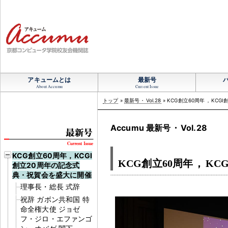
アキュームとは
最新号
About Accumu
Current Issue
トップ
»
最新号
・
Vol.28
» KCG創立60周年
，
KCG
Accumu 最新号
・
Vol.28
KCG創立60周年，KCGI
KCG創立60周年
，
KC
創立20周年の記念式
典・祝賀会を盛大に開催
理事長・総長 式辞
祝辞 ガボン共和国 特
命全権大使 ジョゼ
フ・ジロ・エファンゴ