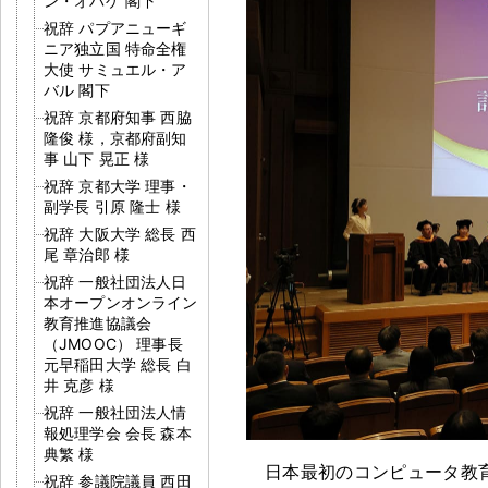
ン・オバゲ 閣下
祝辞 パプアニューギ
ニア独立国 特命全権
大使 サミュエル・ア
バル 閣下
祝辞 京都府知事 西脇
隆俊 様，京都府副知
事 山下 晃正 様
祝辞 京都大学 理事・
副学長 引原 隆士 様
祝辞 大阪大学 総長 西
尾 章治郎 様
祝辞 一般社団法人日
本オープンオンライン
教育推進協議会
（JMOOC） 理事長
元早稲田大学 総長 白
井 克彦 様
祝辞 一般社団法人情
報処理学会 会長 森本
典繁 様
日本最初のコンピュータ教育
祝辞 参議院議員 西田