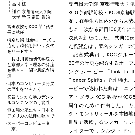
専門職大学院 京都情報大学院大
昌司 様
謝辞 京都情報大学院
KCG京都駅前校
・
KCGI京
大学 学長 富田 眞治
友
，
在学生ら国内外から大勢
富田教授がKCGI第4代学
もに
，
次なる節目100周年に
長に就任
決意を新たにした
。
式典に続
特別対談 社会のニーズに
応え，時代を担い，次代
た祝賀会は
，
著名シンガーの
をリードする
記念式典は
，
KCGグルー
「長谷川繁雄初代学院長
60年の歴史を紹介するオープ
と京都大学－理念の源流
を探る－」閑堂忌記念講
ングムービー「Link to th
演
Pioneer Spirits」で幕開け
。
日本のコンピュータ発展
ービーで使われた曲は
，
ニッ
の歴史をひもとく
ア
・
メラスKCGI教授がKCG6
初音ミクから学ぶデジタ
ルコンテンツの可能性
周年のために作曲した
。
カ
無国籍の娘たち～日本と
ダ
・
モントリオールを本拠地
アメリカの法律の狭間で
世界で活躍するシンガーソン
スーパーコンピュータ
「京」
ライターで
，
シルク
・
ドゥ