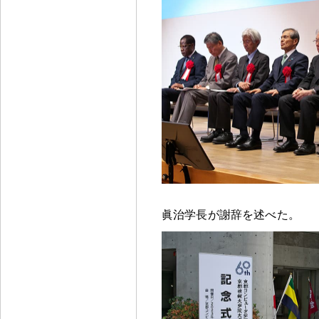
眞治学長が謝辞を述べた
。