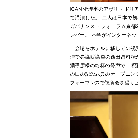
ICANN*理事のアヴリ
・
ドリ
て講演した
。
二人は日本で初
ガバナンス
・
フォーラム京都20
ンバー
。
本学がインターネッ
会場をホテルに移しての祝
理で参議院議員の西田昌司様
濃導彦様の乾杯の発声で
，
祝
の日の記念式典のオープニン
フォーマンスで祝賀会を盛り