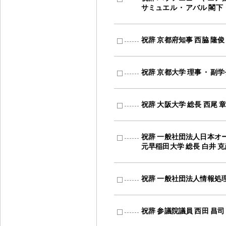
サミュエル
・
アバル 閣下
祝辞 京都府知事 西脇 隆俊
祝辞 京都大学 理事
・
副学
祝辞 大阪大学 総長 西尾 
祝辞 一般社団法人日本オー
元早稲田大学 総長 白井 克
祝辞 一般社団法人情報処理
祝辞 参議院議員 西田 昌司