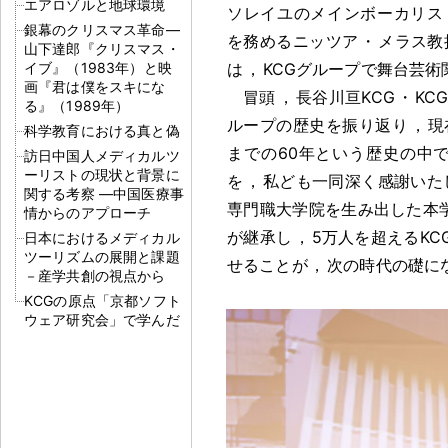
エアロゾルと地球環境
ソレイユのメインボーカリス
銀幕のクリスマス革命―
を務めるニッツア
・
メラス教
山下達郎『クリスマス・
イブ』（1983年）と映
は
，
KCGグループで舞台芸
画『君は僕をスキにな
冒頭
，
長谷川亘KCG
・
KCG
る』（1989年）
ループの歴史を振り返り
，
現
科学教育における真と偽
までの60年という歴史の中
訪日中国人メディカルツ
ーリストの現状と背景に
を
，
私ども一同深く感謝いた
関する考察 ―中国医療事
専門職大学院を生み出した本
情からのアプローチ
が継承し
，
5万人を超えるK
日本におけるメディカル
ツーリズムの展開と課題
せることが
，
次の時代の礎に
－産学共創の視点から
KCGの原点「京都ソフト
ウェア研究会」で学んだ