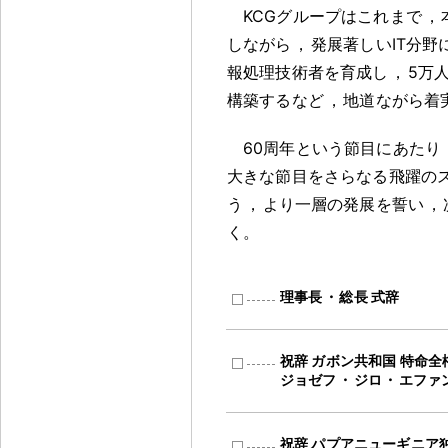
KCGグループはこれまで
，
しながら
，
発展著しいIT分野
報処理技術者を育成し
，
5万
構築するなど
，
地道ながら着
60周年という節目にあたり
大きな節目をさらなる飛躍の
う
，
より一層の発展を誓い
，
く
。
理事長
・
総長 式辞
祝辞 ガボン共和国 特命全
ジョゼフ
・
ジロ
・
エファ
祝辞 パプアニューギニア