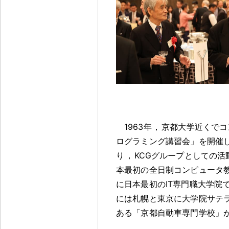
1963年
，
京都大学近くでコ
ログラミング講習会」を開催
り
，
KCGグループとしての活
本最初の全日制コンピュータ
に日本最初のIT専門職大学院
には札幌と東京に大学院サテ
ある「京都自動車専門学校」が