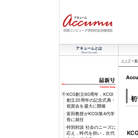
アキュームとは
About Accumu
トップ
»
最
Acc
KCG創立60周年，KCGI
初
創立20周年の記念式典・
祝賀会を盛大に開催
富田教授がKCGI第4代学
長に就任
特別対談 社会のニーズに
KC
応え，時代を担い，次代