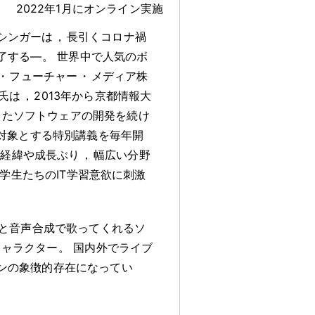
2022年1月にオンライン実施
シンガーは
，
長引くコロナ禍
了する―
。
世界中で人気のボ
・
フューチャー
・
メディア株
氏は
，
2013年から京都情報大
したソフトウェアの開発を続け
を対象とする特別講義を毎年開
の経緯や成長ぶり
，
幅広い分野
学生たちのIT学習意欲に刺激
と音声合成で歌ってくれるソ
キャラクター
。
国内外でライブ
ンの象徴的存在になってい