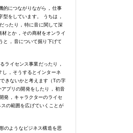
機的につながりながら
，
仕事
字型をしています
。
うちは
，
だったり
，
特に音に関して深
商材とか
，
その商材をオンライ
うと
，
音について掘り下げて
するライセンス事業だったり
，
すし
，
そうするとインターネ
できないかと考えます（Tの字
かアプリの開発をしたり
，
初音
開発
，
キャラクターのライセ
ネスの範囲を広げていくことが
形のようなビジネス構造を思