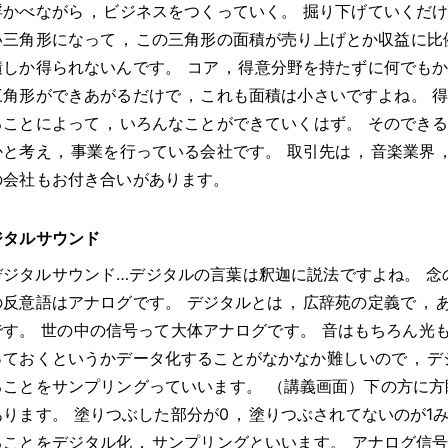
浮かべながら
，
ビジネスをつくっていく
。
掘り下げていくだ
い三角形になって
，
この三角形の面積が売り上げとか収益に比
積しか得られないんです
。
コア
，
得意分野を持たずに何でも
三角形ができあがるだけで
，
これも面積は小さいですよね
。
ることによって
，
いろんなことができていくはず
。
そのでき
かと考え
，
事業を行っている会社です
。
取引先は
，
音楽業界
の会社もお付き合いがあります
。
ジタルサウンド
デジタルサウンド…デジタルの言葉は釈迦に説法ですよね
。
念
の反意語はアナログです
。
デジタルとは
，
広辞苑の定義で
，
です
。
世の中の信号って大体アナログです
。
音はもちろん光
っておくというかデータ化することがなかなか難しいので
，
デ
ることをサンプリングっていいます
。
（講義画面）下の方に方
あります
。
塗りつぶした部分が0
，
塗りつぶされてないのが1
ることをデジタル化
，
サンプリングといいます
。
アナログ信