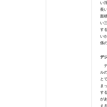
い
長
面
い
す
い
係
デ
ル
と
ま
す
が
え