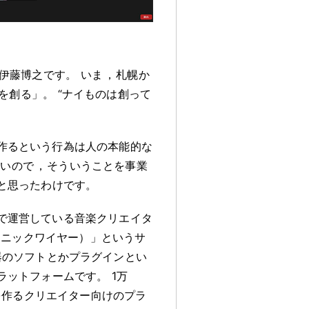
伊藤博之です
。
いま
，
札幌か
を創る」
。
“ナイものは創って
作るという行為は人の本能的な
ないので
，
そういうことを事業
と思ったわけです
。
で運営している音楽クリエイタ
（ソニックワイヤー）」というサ
器のソフトとかプラグインとい
ラットフォームです
。
1万
音楽を作るクリエイター向けのプラ