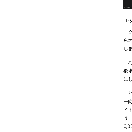
「
ら
し
欲
に
ー
イ
う
6,