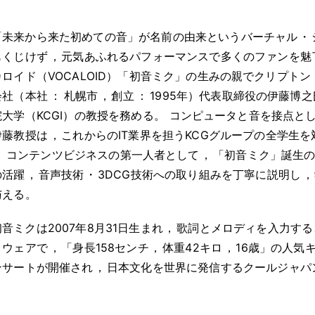
「未来から来た初めての音」が名前の由来というバーチャル
・
もくじけず
，
元気あふれるパフォーマンスで多くのファンを魅
カロイド（VOCALOID）「初音ミク」の生みの親でクリプトン
会社（本社
：
札幌市
，
創立
：
1995年）代表取締役の伊藤博之
院大学（KCGI）の教授を務める
。
コンピュータと音を接点と
伊藤教授は
，
これからのIT業界を担うKCGグループの全学生
。
コンテンツビジネスの第一人者として
，
「初音ミク」誕生
の活躍
，
音声技術
・
3DCG技術への取り組みを丁寧に説明し
，
与える
。
初音ミクは2007年8月31日生まれ
，
歌詞とメロディを入力する
トウェアで
，
「身長158センチ
，
体重42キロ
，
16歳」の人気
ンサートが開催され
，
日本文化を世界に発信するクールジャパ
。