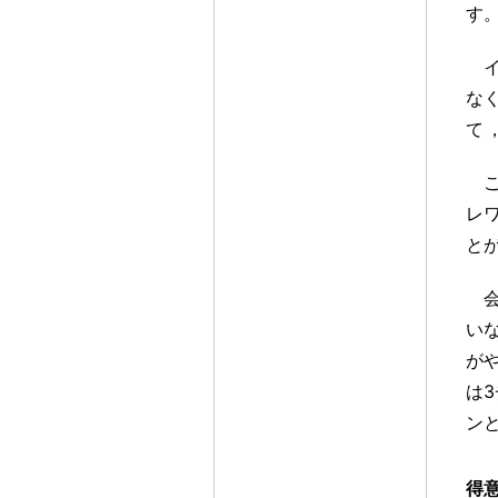
す
な
て
レ
と
い
が
は
ン
得