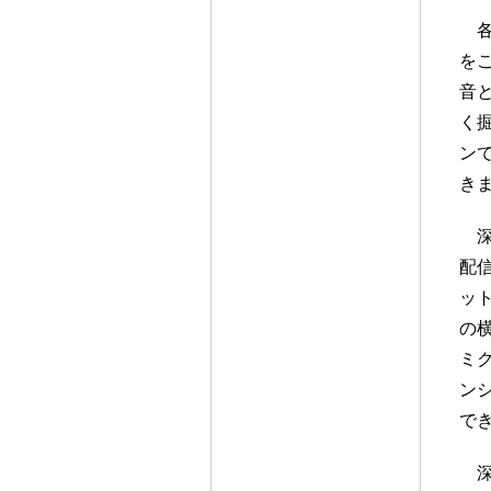
を
音
く
ン
き
配
ッ
の
ミ
ン
で