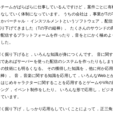
各チームがばらばらに仕事しているんですけど
，
案件ごとに有
こなしていく体制になっています
。
うちの会社は
，
事業がTの
とかバーチャル
・
インスツルメントというソフトウェア
，
配信
掘り下げてきました（Tの字の縦棒）
。
たくさんのサウンドの
で配信するプラットフォームを作ったり
，
音をとにかく極めよ
ました
。
深く掘り下げると
，
いろんな知識が身につくんです
。
音に関
信であればサーバーを使った配信のシステムを作ったりもしま
トの技術にも明るくなる
。
その獲得した知識を
，
他に何か応用
横棒）
。
音
，
音楽に関する知識を応用して
，
いろんなWebと
クはじめキャラクターに関することを応用するとゲームやVRの
シング
，
イベント制作をしたり
。
いろんな形で応用し
，
ビジ
きています
。
深く掘り下げ
，
しっかり応用もしていくことによって
，
正三角